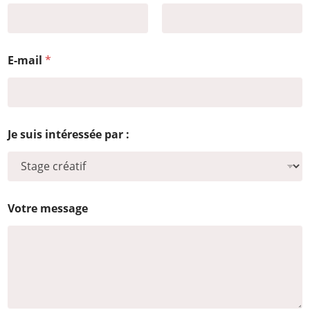
Prénom
Nom
p
E-mail
*
a
r
*
*
Je suis intéressée par :
Votre message