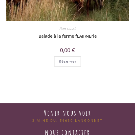
Non classé
Balade à la ferme fLA(I)NErie
0,00
€
Réserver
Venir nous voir
3 MINE DU, 56630 LANGONNET
nous contacter